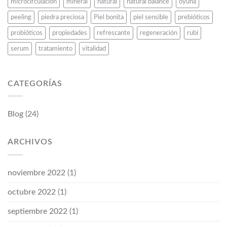
microcirculacion
mineral
natural
natural balance
oyuna
peeling
piedra preciosa
Piel bonita
piel sensible
prebióticos
probióticos
propiedades
refrescante
regeneración
rubí
serum
tratamiento
vitalidad
CATEGORÍAS
Blog
(24)
ARCHIVOS
noviembre 2022
(1)
octubre 2022
(1)
septiembre 2022
(1)