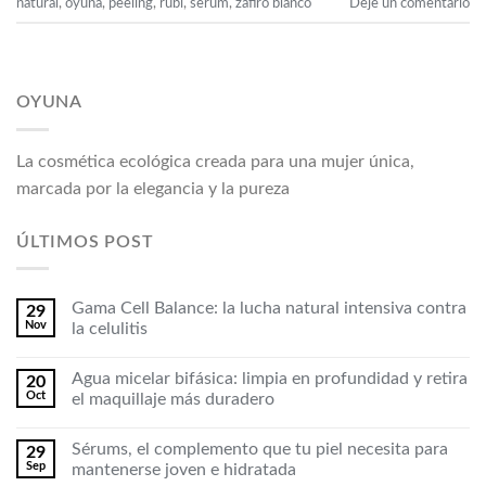
natural
,
oyuna
,
peeling
,
rubí
,
serum
,
zafiro blanco
Deje un comentario
OYUNA
La cosmética ecológica creada para una mujer única,
marcada por la elegancia y la pureza
ÚLTIMOS POST
Gama Cell Balance: la lucha natural intensiva contra
29
Nov
la celulitis
Agua micelar bifásica: limpia en profundidad y retira
20
Oct
el maquillaje más duradero
Sérums, el complemento que tu piel necesita para
29
Sep
mantenerse joven e hidratada