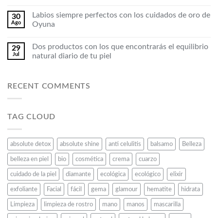
Labios siempre perfectos con los cuidados de oro de
30
Ago
Oyuna
Dos productos con los que encontrarás el equilibrio
29
Jul
natural diario de tu piel
RECENT COMMENTS
TAG CLOUD
absolute detox
absolute shine
anti celulitis
balsamo
Belleza
belleza en piel
bio
cosmética
crema
cuarzo
cuidado de la piel
diamante
ecológica
ecológico
elixir
exfoliante
Facial
fácil
gema
glamour
hematite
hidrata
Limpieza
limpieza de rostro
mano
manos
mascarilla