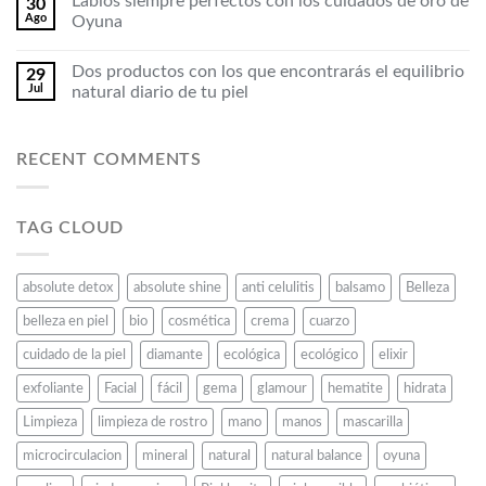
Labios siempre perfectos con los cuidados de oro de
30
Ago
Oyuna
Dos productos con los que encontrarás el equilibrio
29
Jul
natural diario de tu piel
RECENT COMMENTS
TAG CLOUD
absolute detox
absolute shine
anti celulitis
balsamo
Belleza
belleza en piel
bio
cosmética
crema
cuarzo
cuidado de la piel
diamante
ecológica
ecológico
elixir
exfoliante
Facial
fácil
gema
glamour
hematite
hidrata
Limpieza
limpieza de rostro
mano
manos
mascarilla
microcirculacion
mineral
natural
natural balance
oyuna