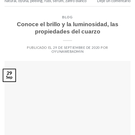
natural
,
oyuna
,
peeling
,
rubí
,
serum
,
zafiro blanco
Deje un comentario
BLOG
Conoce el brillo y la luminosidad, las
propiedades del cuarzo
PUBLICADO EL
29 DE SEPTIEMBRE DE 2020
POR
OYUNAWEBADMIN
29
Sep