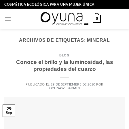
Skip
COSMÉTICA ECOLÓGICA PARA UNA MUJER ÚNICA
to
content
0
ARCHIVOS DE ETIQUETAS:
MINERAL
BLOG
Conoce el brillo y la luminosidad, las
propiedades del cuarzo
PUBLICADO EL
29 DE SEPTIEMBRE DE 2020
POR
OYUNAWEBADMIN
29
Sep