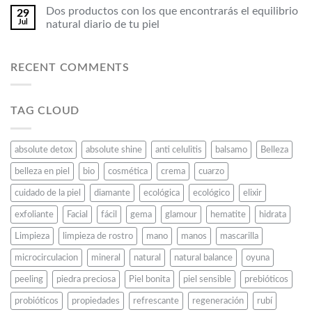
Dos productos con los que encontrarás el equilibrio
29
Jul
natural diario de tu piel
RECENT COMMENTS
TAG CLOUD
absolute detox
absolute shine
anti celulitis
balsamo
Belleza
belleza en piel
bio
cosmética
crema
cuarzo
cuidado de la piel
diamante
ecológica
ecológico
elixir
exfoliante
Facial
fácil
gema
glamour
hematite
hidrata
Limpieza
limpieza de rostro
mano
manos
mascarilla
microcirculacion
mineral
natural
natural balance
oyuna
peeling
piedra preciosa
Piel bonita
piel sensible
prebióticos
probióticos
propiedades
refrescante
regeneración
rubí