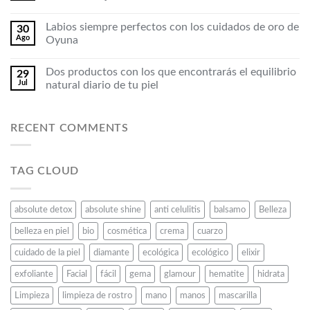
Labios siempre perfectos con los cuidados de oro de
30
Ago
Oyuna
Dos productos con los que encontrarás el equilibrio
29
Jul
natural diario de tu piel
RECENT COMMENTS
TAG CLOUD
absolute detox
absolute shine
anti celulitis
balsamo
Belleza
belleza en piel
bio
cosmética
crema
cuarzo
cuidado de la piel
diamante
ecológica
ecológico
elixir
exfoliante
Facial
fácil
gema
glamour
hematite
hidrata
Limpieza
limpieza de rostro
mano
manos
mascarilla