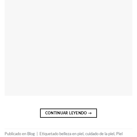
CONTINUAR LEYENDO
→
Publicado en
Blog
|
Etiquetado
belleza en piel
,
cuidado de la piel
,
Piel