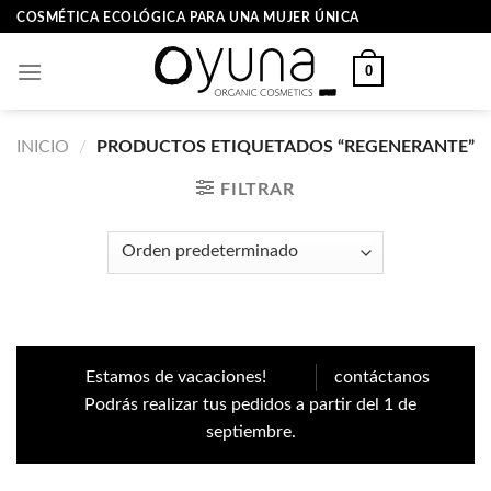
Skip
COSMÉTICA ECOLÓGICA PARA UNA MUJER ÚNICA
to
content
0
INICIO
/
PRODUCTOS ETIQUETADOS “REGENERANTE”
FILTRAR
Estamos de vacaciones!
contáctanos
Podrás realizar tus pedidos a partir del 1 de
septiembre.