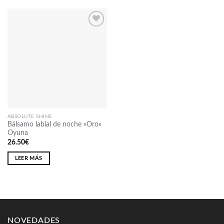
Añadir
a la
lista
de
deseos
ABSOLUTE SHINE
Bálsamo labial de noche «Oro»
Oyuna
26.50
€
LEER MÁS
NOVEDADES