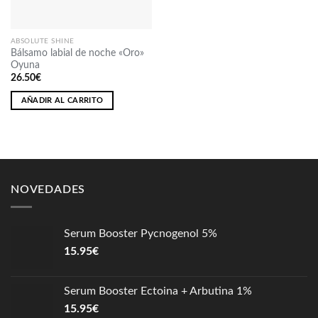
ABSOLUTE SHINE
Bálsamo labial de noche «Oro»
Oyuna
26.50
€
AÑADIR AL CARRITO
NOVEDADES
Serum Booster Pycnogenol 5%
15.95
€
Serum Booster Ectoina + Arbutina 1%
15.95
€