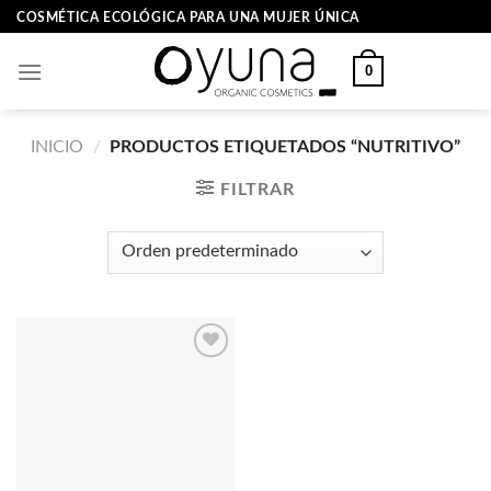
Skip
COSMÉTICA ECOLÓGICA PARA UNA MUJER ÚNICA
to
content
0
INICIO
/
PRODUCTOS ETIQUETADOS “NUTRITIVO”
FILTRAR
Añadir
a la
lista
de
deseos