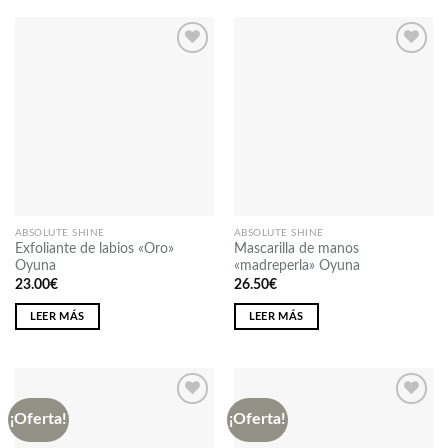
Añadir
Añadir
a la
a la
lista
lista
de
de
deseos
deseos
ABSOLUTE SHINE
ABSOLUTE SHINE
Exfoliante de labios «Oro»
Mascarilla de manos
Oyuna
«madreperla» Oyuna
23.00
€
26.50
€
LEER MÁS
LEER MÁS
¡Oferta!
¡Oferta!