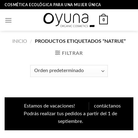
Skip
COSMÉTICA ECOLÓGICA PARA UNA MUJER ÚNICA
to
content
0
INICIO
/
PRODUCTOS ETIQUETADOS “NATRUE”
FILTRAR
Estamos de vacaciones!
contáctanos
Podrás realizar tus pedidos a partir del 1 de
septiembre.