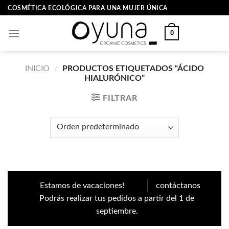
Skip
COSMÉTICA ECOLÓGICA PARA UNA MUJER ÚNICA
to
content
0
INICIO
/
PRODUCTOS ETIQUETADOS “ÁCIDO
HIALURÓNICO”
FILTRAR
Estamos de vacaciones!
contáctanos
Podrás realizar tus pedidos a partir del 1 de
septiembre.