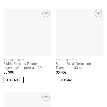
Añadir
Añadir
a la
a la
lista
lista
de
de
deseos
deseos
8 INGREDIENTES
ABSOLUTE DETOX
Fluido Rostro y Escote
Sérum Facial Detox con
regeneración intensa – 30 ml
Diamante – 30 ml
35.90
€
35.90
€
LEER MÁS
LEER MÁS