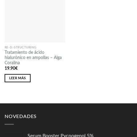
Añadir
a la
lista
de
deseos
RE-D-STRUCTURING
Tratamiento de ácido
hialurónico en ampollas – Alga
Coralina
19.90
€
LEER MÁS
NOVEDADES
Serum Booster Pycnogenol 5%